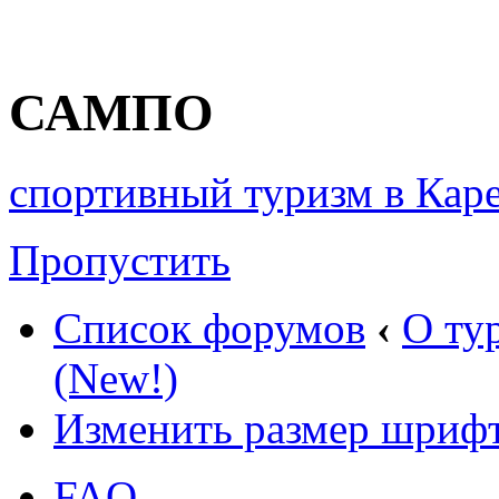
САМПО
спортивный туризм в Кар
Пропустить
Список форумов
‹
О ту
(New!)
Изменить размер шриф
FAQ