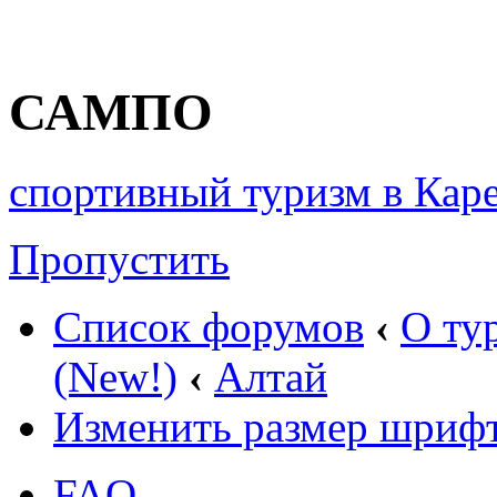
САМПО
спортивный туризм в Кар
Пропустить
Список форумов
‹
О ту
(New!)
‹
Алтай
Изменить размер шриф
FAQ