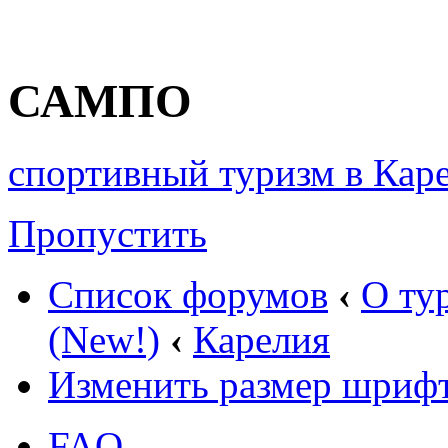
САМПО
спортивный туризм в Кар
Пропустить
Список форумов
‹
О ту
(New!)
‹
Карелия
Изменить размер шриф
FAQ