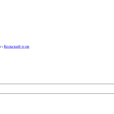
)
‹
Кольский п-ов