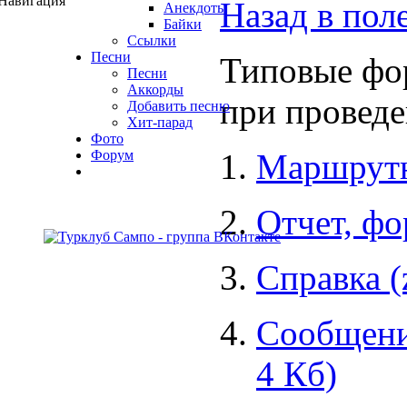
Навигация
Назад в пол
Анекдоты
Байки
Ссылки
Песни
Типовые фо
Песни
Аккорды
при проведе
Добавить песню
Хит-парад
Фото
Форум
Маршрутна
Отчет, фо
Справка (z
Сообщение
4 Кб)