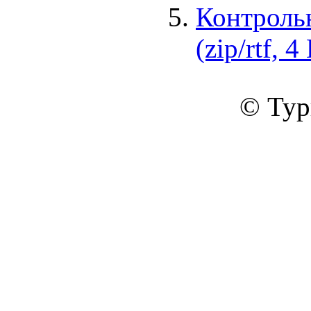
Контрольн
(zip/rtf, 4
© Тур