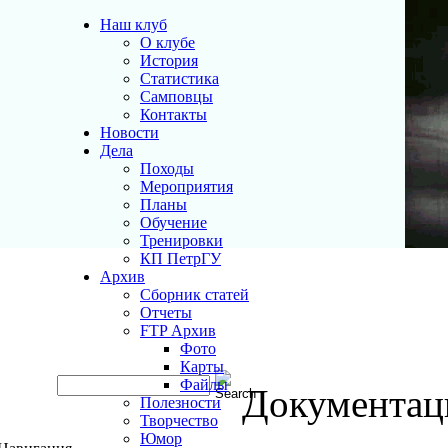
Наш клуб
О клубе
История
Статистика
Самповцы
Контакты
Новости
Дела
Походы
Мероприятия
Планы
Обучение
Тренировки
КП ПетрГУ
Архив
Сборник статей
Отчеты
FTP Архив
Фото
Карты
Файлы
Документац
Полезности
Творчество
Юмор