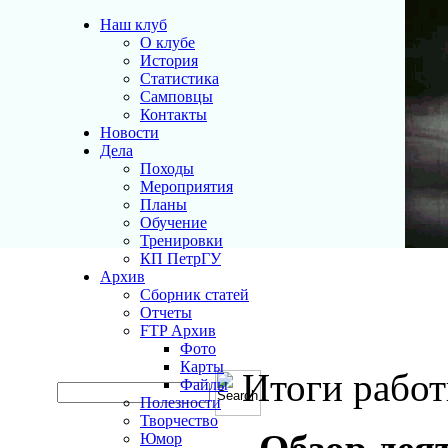
Наш клуб
О клубе
История
Статистика
Самповцы
Контакты
Новости
Дела
Походы
Мероприятия
Планы
Обучение
Тренировки
КП ПетрГУ
Архив
Сборник статей
Отчеты
FTP Архив
Фото
Карты
Итоги рабо
Файлы
Полезности
Творчество
Юмор