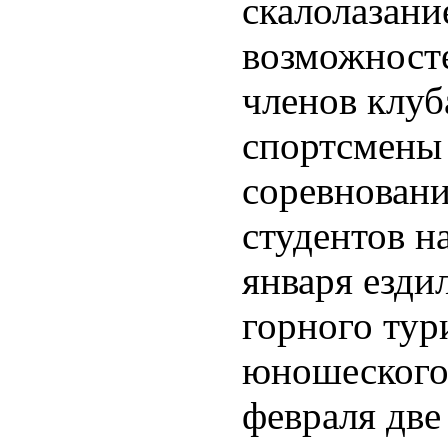
скалолазани
возможносте
членов клуб
спортсмены
соревновани
студентов н
января езди
горного тур
юношеского 
февраля две