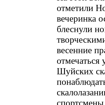
отметили Н
вечеринка о
блеснули но
творческим
весенние пр
отмечаться 
Шуйских ск
понаблюдать
скалолазани
спортсмены 