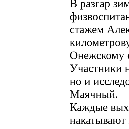
В разгар зи
физвоспитан
стажем Алек
километров
Онежскому о
Участники н
но и исслед
Маячный.
Каждые вых
накатывают 