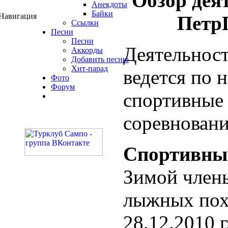
Обзор дея
Анекдоты
Байки
Навигация
ПетрГ
Ссылки
Песни
Песни
Деятельност
Аккорды
Добавить песню
Хит-парад
ведется по 
Фото
Форум
спортивные 
соревновани
Спортивны
Зимой член
лыжных пох
28.12.2010 г