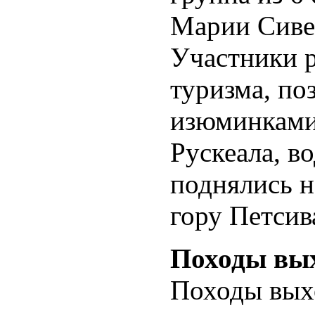
Марии Сивец
Участники 
туризма, по
изюминками
Рускеала, в
поднялись 
гору Петсив
Походы вых
Походы вых